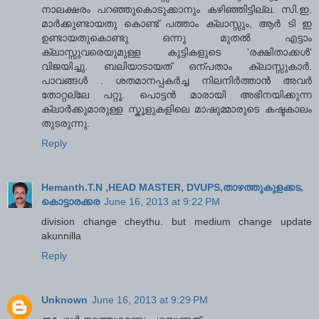
നാലക്ഷരം പറഞ്ഞുകൊടുക്കാനും കഴിഞ്ഞിട്ടില്ല. സി.ഇ.
മാര്‍ക്കുണ്ടായതു കൊണ്ട് പത്താം ക്ലാസ്സും, ആര്‍ ടി ഇ
ഉണ്ടായതുകൊണ്ടു ഒന്നു മുതല്‍ എട്ടാം
ക്ലാസ്സുവരെയുമുള്ള കുട്ടികളുടെ 'രക്ഷിതാക്കള്‍'
വിജയിച്ചു. ബലിയാടായത് ഒന്പതാം ക്ലാസ്സുകാര്‍.
പാവങ്ങള്‍ . ശതമാനപ്പകര്‍ച്ച നിലനിര്‍ത്താന്‍ അവര്‍
തോറ്റല്ലേ പറ്റൂ. പൊട്ടന്‍ മാരായി അഭിനയിക്കുന്ന
ക്ലാര്‍ക്കുമാരുള്ള സ്കൂളുകളിലെ മാഷുമ്മാരുടെ കഷ്ടകാലം
തുടരുന്നു.
Reply
Hemanth.T.N ,HEAD MASTER, DVUPS,താഴത്തുകുളക്കട,
കൊട്ടാരക്കര
June 16, 2013 at 9:22 PM
division change cheythu. but medium change update
akunnilla
Reply
Unknown
June 16, 2013 at 9:29 PM