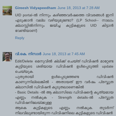
Gireesh Vidyapeedham
June 18, 2013 at 7:28 AM
UID portal-ല്‍ നിന്നും കഴിഞ്ഞവര്‍ഷത്തെ വിവരങ്ങള്‍ ഇനി
എടുക്കാന്‍ വല്ല വഴിയുമുണ്ടോ? (LP School-- നാലാം
ക്ലാസ്സില്‍നിന്നും ജയിച്ച കുട്ടികളുടെ UID കിട്ടാന്‍
വേണ്ടിയാണ്)
Reply
വി.കെ. നിസാര്‍
June 18, 2013 at 7:45 AM
Edit/Delete മെനുവില്‍ ക്ലിക്ക് ചെയ്ത് ഡിവിഷന്‍ മാറ്റേണ്ട
കുട്ടിയുടെ ശരിയായ ഡിവിഷന്‍ ഉള്‍പ്പെടുത്തി update
ചെയ്യുക.
പുതുതായി ഉള്‍പ്പെടുത്തേണ്ട ഡിവിഷന്‍
കാണുന്നില്ലെങ്കില്‍ - അതായത് ഈ വര്‍ഷം പ്രസ്തുത
ക്ലാസില്‍ ഡിവിഷന്‍ കൂടുതലാണെങ്കില്‍
- Basic Details -ല്‍ ആ ക്ലാസിലെ ഡിവിഷന്റെ കൃത്യമായ
എണ്ണം നല്‍കുക - Strength details-ല്‍ പ്രസ്തുത
ഡിവിഷനിലേയ്ക്കുള്ള
ആകെ കുട്ടികളുടെ എണ്ണം നല്‍കുക. തുടര്‍ന്ന്
നിലവിലുണ്ടായിരുന്ന ഡിവിഷനിലെ കുട്ടികളുടെ ഡിവിഷന്‍