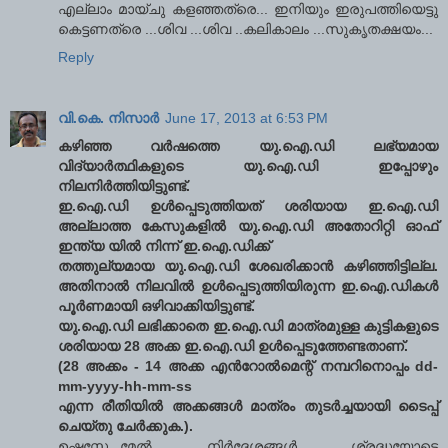
എല്ലാം മായ്ചു കളഞ്ഞത്രെ... ഇനിയും ഇരുപത്തിയെട്ടു
കെട്ടണത്രെ ...ശിവ ...ശിവ ..കലികാലം ...സുകൃതക്ഷയം...
Reply
വി.കെ. നിസാര്‍
June 17, 2013 at 6:53 PM
കഴിഞ്ഞ വര്‍ഷത്തെ യു.ഐ.ഡി ലഭ്യമായ
വിദ്യാര്‍ത്ഥികളുടെ യു.ഐ.ഡി ഇപ്പോഴും
നിലനിര്‍ത്തിയിട്ടുണ്ട്.
ഇ.ഐ.ഡി ഉള്‍പ്പെടുത്തിയത് ശരിയായ ഇ.ഐ.ഡി
അല്ലാത്ത കേസുകളില്‍ യു.ഐ.ഡി അതോറിറ്റി ഓഫ്
ഇന്ത്യ യില്‍ നിന്ന് ഇ.ഐ.ഡിക്ക്
തത്തുല്യമായ യു.ഐ.ഡി ശേഖരിക്കാന്‍ കഴിഞ്ഞിട്ടില്ല.
അതിനാല്‍ നിലവില്‍ ഉള്‍പ്പെടുത്തിയിരുന്ന ഇ.ഐ.ഡികള്‍
പൂര്‍ണമായി ഒഴിവാക്കിയിട്ടുണ്ട്.
യു.ഐ.ഡി ലഭിക്കാതെ ഇ.ഐ.ഡി മാത്രമുള്ള കുട്ടികളുടെ
ശരിയായ 28 അക്ക ഇ.ഐ.ഡി ഉള്‍പ്പെടുത്തേണ്ടതാണ്.
(28 അക്കം - 14 അക്ക എന്‍റോല്‍മെന്റ് നമ്പറിനൊപ്പം dd-
mm-yyyy-hh-mm-ss
എന്ന രീതിയില്‍ അക്കങ്ങള്‍ മാത്രം തുടര്‍ച്ചയായി ടൈപ്പ്
ചെയ്തു ചേര്‍ക്കുക.).
ഉഷസ്സേ...മേല്‍ നിര്‍ദ്ദേശങ്ങള്‍ ശ്രദ്ധയോടെ