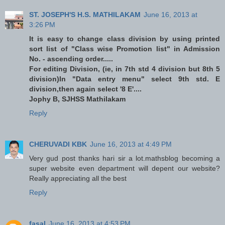
ST. JOSEPH'S H.S. MATHILAKAM
June 16, 2013 at
3:26 PM
It is easy to change class division by using printed
sort list of "Class wise Promotion list" in Admission
No. - ascending order.....
For editing Division, (ie, in 7th std 4 division but 8th 5
division)In "Data entry menu" select 9th std. E
division,then again select '8 E'....
Jophy B, SJHSS Mathilakam
Reply
CHERUVADI KBK
June 16, 2013 at 4:49 PM
Very gud post thanks hari sir a lot.mathsblog becoming a
super website even department will depent our website?
Really appreciating all the best
Reply
fasal
June 16, 2013 at 4:53 PM