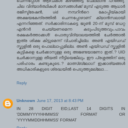
ചെന്നപ്പോള്‍ ആഴ്ചകള്‍ കഴിഞ്ഞിട്ട് ചെല്ലാന്‍ പറഞ്ഞു.
ചില വിദ്യാര്‍ത്ഥികള്‍ മാസങ്ങള്‍ക്ക് മുമ്പ് എടുത്ത ആധാര്‍
രജിസ്ട്രേഷന്‍, uid നമ്പറിന്‍റെ കോപ്പിയ്കായി
അക്ഷയകേന്ദ്രത്തില്‍ ചെന്നപ്പോഴാണ് ക്യാന്‍സലായി
എന്നറിഞ്ഞത്. സര്‍ക്കാരിനാകട്ടെ ജൂണ്‍ 20-ന് മുമ്പ് ഡേറ്റ
എന്‍റര്‍ ചെയ്യണമെന്ന കടുംപിടുത്തവും.പാവം
രക്ഷകര്‍ത്താക്കള്‍! പൊതുവിദ്യാലയത്തില്‍ ചേര്‍ത്താല്‍
ഇത്ര ശിക്ഷ കിട്ടുമെന്ന് വിചാരിച്ചില്ല. അണ്‍ എയിഡഡ്
സ്കൂളില്‍ ഒരു പൊല്ലാപ്പുമില്ല. അണ്‍ എയിഡഡ് സ്കൂളില്‍
കുട്ടികളെ ചേര്‍ക്കാനുള്ള ഒരു അജണ്ടയാണോ ഇത്..? UID
ചേര്‍ക്കാനുള്ള തീയതി നീട്ടിയെങ്കിലും ഈ പ്രശ്നത്തിന് ഒരു
പരിഹാരം കണ്ടുകൂടെ..? മാത്സ്ബ്ലോഗ് ഇക്കാര്യങ്ങള്‍
അധികാരികളുടെ ശ്രദ്ധയില്‍ പെടുത്തുമല്ലോ....
Reply
Unknown
June 17, 2013 at 8:43 PM
IN 28 DIGIT EID,LAST 14 DIGITS IN
'DDMMYYYYHHMMSS' FORMAT OR
'YYYYMMDDHHMMSS' FORMAT