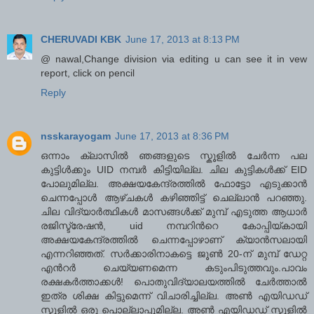
CHERUVADI KBK
June 17, 2013 at 8:13 PM
@ nawal,Change division via editing u can see it in vew
report, click on pencil
Reply
nsskarayogam
June 17, 2013 at 8:36 PM
ഒന്നാം ക്ലാസില്‍ ഞങ്ങളുടെ സ്കൂളില്‍ ചേര്‍ന്ന പല
കുട്ടിള്‍ക്കും UID നമ്പര്‍ കിട്ടിയില്ല. ചില കുട്ടികള്‍ക്ക് EID
പോലുമില്ല. അക്ഷയകേന്ദ്രത്തില്‍ ഫോട്ടോ എടുക്കാന്‍
ചെന്നപ്പോള്‍ ആഴ്ചകള്‍ കഴിഞ്ഞിട്ട് ചെല്ലാന്‍ പറഞ്ഞു.
ചില വിദ്യാര്‍ത്ഥികള്‍ മാസങ്ങള്‍ക്ക് മുമ്പ് എടുത്ത ആധാര്‍
രജിസ്ട്രേഷന്‍, uid നമ്പറിന്‍റെ കോപ്പിയ്കായി
അക്ഷയകേന്ദ്രത്തില്‍ ചെന്നപ്പോഴാണ് ക്യാന്‍സലായി
എന്നറിഞ്ഞത്. സര്‍ക്കാരിനാകട്ടെ ജൂണ്‍ 20-ന് മുമ്പ് ഡേറ്റ
എന്‍റര്‍ ചെയ്യണമെന്ന കടുംപിടുത്തവും.പാവം
രക്ഷകര്‍ത്താക്കള്‍! പൊതുവിദ്യാലയത്തില്‍ ചേര്‍ത്താല്‍
ഇത്ര ശിക്ഷ കിട്ടുമെന്ന് വിചാരിച്ചില്ല. അണ്‍ എയിഡഡ്
സ്കൂളില്‍ ഒരു പൊല്ലാപ്പുമില്ല. അണ്‍ എയിഡഡ് സ്കൂളില്‍